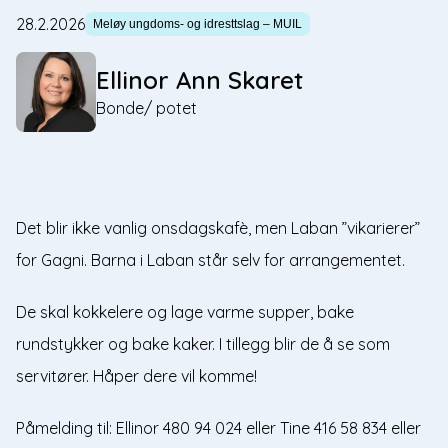
28.2.2026
Meløy ungdoms- og idresttslag – MUIL
Ellinor Ann Skaret
Bonde/ potet
Det blir ikke vanlig onsdagskafè, men Laban ”vikarierer”
for Gagni. Barna i Laban står selv for arrangementet.
De skal kokkelere og lage varme supper, bake
rundstykker og bake kaker. I tillegg blir de å se som
servitører. Håper dere vil komme!
Påmelding til: Ellinor 480 94 024 eller Tine 416 58 834 eller