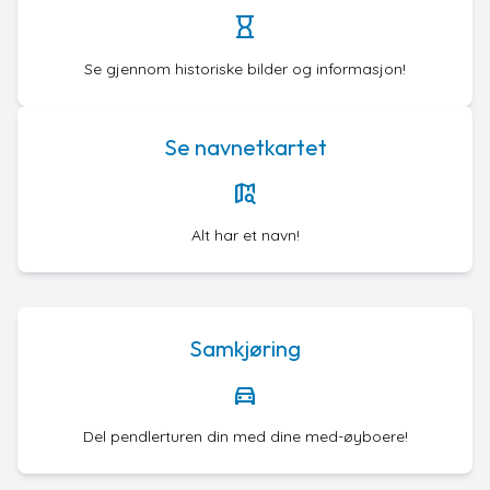
hourglass
Se gjennom historiske bilder og informasjon!
Se navnetkartet
map_search
Alt har et navn!
Samkjøring
directions_car
Del pendlerturen din med dine med-øyboere!