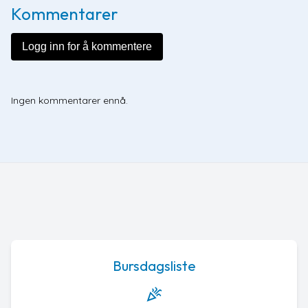
Kommentarer
Logg inn for å kommentere
Ingen kommentarer ennå.
Bursdagsliste
celebration