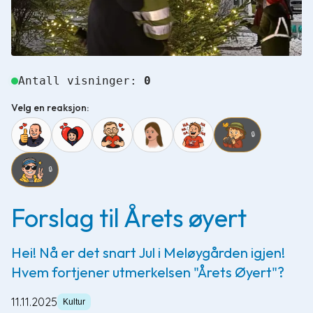
Antall visninger:
0
Velg en reaksjon:
🔒
🔒
Forslag til Årets øyert
Hei! Nå er det snart Jul i Meløygården igjen!
Hvem fortjener utmerkelsen "Årets Øyert"?
11.11.2025
Kultur