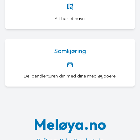
map_search
Alt har et navn!
Samkjøring
directions_car
Del pendlerturen din med dine med-øyboere!
Meløya.no