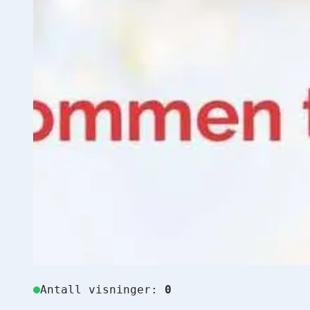
Antall visninger:
0