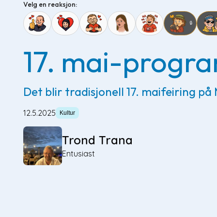
Velg en reaksjon:
🔒
17. mai-progr
Det blir tradisjonell 17. maifeiring på 
12.5.2025
Kultur
Trond Trana
Entusiast
Feiringen star