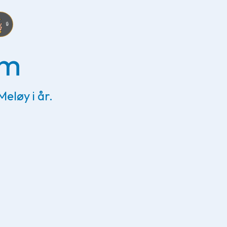
🔒
am
Meløy i år.
ter kl. 11.30 i Meløy kirke, med påfølgende barnetog, bekr