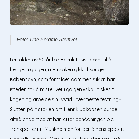
Foto: Tine Bergmo Steinvei
I en alder av 50 år ble Henrik til sist dømt til å
henges i galgen, men saken gikk til kongen i
København, som formildet dommen slik at han
isteden for å miste livet i galgen «skall piskes til
kagen og arbeide sin livstid i nærmeste festning».
Slutten på historien om Henrik Jakobsen burde
altså ende med at han etter benådningen ble
transportert til Munkholmen for der å henslepe sitt
videre liv i slaveri. Men at Tjyv-Henrik har vært på