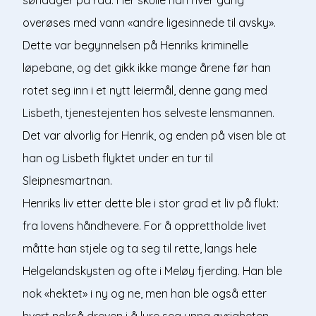
overøses med vann «andre ligesinnede til avsky».
Dette var begynnelsen på Henriks kriminelle
løpebane, og det gikk ikke mange årene før han
rotet seg inn i et nytt leiermål, denne gang med
Lisbeth, tjenestejenten hos selveste lensmannen.
Det var alvorlig for Henrik, og enden på visen ble at
han og Lisbeth flyktet under en tur til
Sleipnesmartnan.
Henriks liv etter dette ble i stor grad et liv på flukt:
fra lovens håndhevere. For å opprettholde livet
måtte han stjele og ta seg til rette, langs hele
Helgelandskysten og ofte i Meløy fjerding. Han ble
nok «hektet» i ny og ne, men han ble også etter
hvert nokså dreven i å lure seg unna øvrigheten.