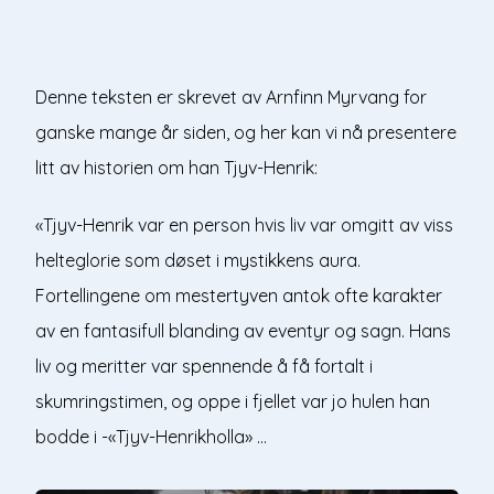
Denne teksten er skrevet av Arnfinn Myrvang for
ganske mange år siden, og her kan vi nå presentere
litt av historien om han Tjyv-Henrik:
«Tjyv-Henrik var en person hvis liv var omgitt av viss
helteglorie som døset i mystikkens aura.
Fortellingene om mestertyven antok ofte karakter
av en fantasifull blanding av eventyr og sagn. Hans
liv og meritter var spennende å få fortalt i
skumringstimen, og oppe i fjellet var jo hulen han
bodde i -«Tjyv-Henrikholla» …