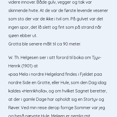
videre innover. Både gulv, vegger og tak var
skinnende hvite. At de var de første levende vesener
som sto der var de ikke i tvil om. På gulvet var det
ingen spor, det lå slett og fint som på strand når
sjøen ebber ut.
Grotta ble senere målt til ca 90 meter.
W. Th. Helgesen sier i sitt forord til boka om Tjyv-
Henrik (1901) at
«paa Mela i nordre Helgeland findes i Fjeldet paa
nordre Side en Grotte, eller Hule, som den Dag idag
kaldes «Henrikholla», og om hvilket Sagnet beretter,
at der i gamle Dage har opholdt sig en Stortyv og
Røver. Ved min reise derop forrige Sommer var jeg
og beså nævnte Hule. Meløen er nemlig mit