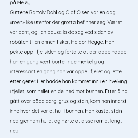
på Meløy.
Guttene Bartolv Dahl og Olaf Olsen var en dag
«roen» like utenfor der grotta befinner seg. Været
var pent, og i en pause la de seg ved siden av
robåten til en annen fisker, Haldor Hegge. Han
pekte opp i fjellsiden og fortalte at der oppe hadde
han en gang vært borte i noe merkelig og
interessant en gang han var oppe i fjellet og lette
etter geiter. Her hadde han kommet inn i en hvelving
i fjellet, som hellet en del ned mot bunnen. Etter å ha
gått over både berg, grus og stein, kom han innerst
inne hvor det var et hull i bunnen. Han kastet stein
ned gjennom hullet og hørte at disse ramlet langt
ned.