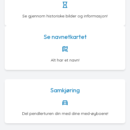
hourglass
Se gjennom historiske bilder og informasjon!
Se navnetkartet
map_search
Alt har et navn!
Samkjøring
directions_car
Del pendlerturen din med dine med-øyboere!