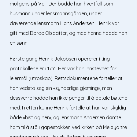
muligens på Vall. Der bodde han hvertfall som
husmann under lensmannsgården, under
daværende lensmann Hans Andersen. Henrik var
gift med Dorde Olsdatter, og med henne hadde han
en sønn.
Første gang Henrik Jakobsen opererer i ting-
protokollene er i 1731. Her var han innstevnet for
leiermål (utroskap). Rettsdokumentene forteller at
han vedsto seg sin «synderlige gjeming», men
dessverre hadde han ikke penger til å betale bøtene
med. I retten kunne Henrik fortelle at han var skyldig
både «hist og her», og lensmann Andersen dømte
ham til å stå i gapestokken ved kirken på Meløya tre
søndager på rad. Her skulle han hver gang