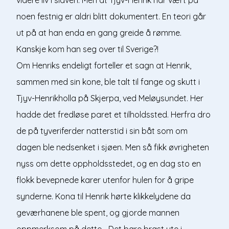
noen festnig er aldri blitt dokumentert. En teori går
ut på at han enda en gang greide å rømme.
Kanskje kom han seg over til Sverige?!
Om Henriks endeligt forteller et sagn at Henrik,
sammen med sin kone, ble talt til fange og skutt i
Tjyv-Henrikholla på Skjerpa, ved Meløysundet. Her
hadde det fredløse paret et tilholdssted. Herfra dro
de på tyveriferder natterstid i sin båt som om
dagen ble nedsenket i sjøen. Men så fikk øvrigheten
nyss om dette oppholdsstedet, og en dag sto en
flokk bevepnede karer utenfor hulen for å gripe
synderne. Kona til Henrik hørte klikkelydene da
geværhanene ble spent, og gjorde mannen
oppmerksom på dette. -Det bare brast ute i