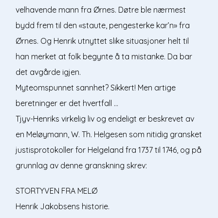
velhavende mann fra Ørnes. Døtre ble nærmest
bydd frem til den «staute, pengesterke kar’n» fra
Ørnes. Og Henrik utnyttet slike situasjoner helt til
han merket at folk begynte å ta mistanke. Da bar
det avgårde igjen.
Myteomspunnet sannhet? Sikkert! Men artige
beretninger er det hvertfall …
Tjyv-Henriks virkelig liv og endeligt er beskrevet av
en Meløymann, W. Th. Helgesen som nitidig gransket
justisprotokoller for Helgeland fra 1737 til 1746, og på
grunnlag av denne granskning skrev:
STORTYVEN FRA MELØ
Henrik Jakobsens historie.