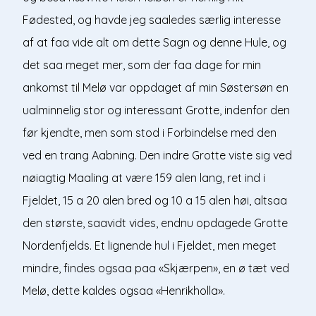
Fødested, og havde jeg saaledes særlig interesse
af at faa vide alt om dette Sagn og denne Hule, og
det saa meget mer, som der faa dage for min
ankomst til Melø var oppdaget af min Søstersøn en
ualminnelig stor og interessant Grotte, indenfor den
før kjendte, men som stod i Forbindelse med den
ved en trang Aabning. Den indre Grotte viste sig ved
nøiagtig Maaling at være 159 alen lang, ret ind i
Fjeldet, 15 a 20 alen bred og 10 a 15 alen høi, altsaa
den største, saavidt vides, endnu opdagede Grotte
Nordenfjelds. Et lignende hul i Fjeldet, men meget
mindre, findes ogsaa paa «Skjærpen», en ø tæt ved
Melø, dette kaldes ogsaa «Henrikholla».