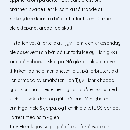
brannen, svarte Henrik, som altså trodde at
klikkelydene kom fra bålet utenfor hulen. Dermed
ble ekteparet grepet og skutt.
Historien vet å fortelle at Tjyv-Henrik en kirkesøndag
ble observert i sin båt på tur forbi Meløy. Han gikk i
land på naboøya Skjerpa. Nå gikk det ilbud utover
til kirken, og hele menigheten la ut på forbrytertjakt,
i en armada av småbåter. Han Tjyv-Henrik hadde
gjort som han pleide, nemlig lasta båten «sin» med
stein og søkt den -og gått på land. Menigheten
omringet hele Skjerpa, og Henrik ble tatt. Så bar det
i arrest med ham -igjen.
Tjyv-Henrik gav seg også ofte ut for å være en